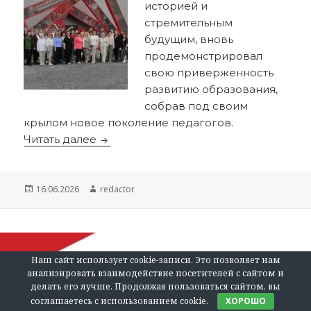
историей и
стремительным
будущим, вновь
продемонстрировал
свою приверженность
развитию образования,
собрав под своим
крылом новое поколение педагогов.
«Тюмень: от прошлого к будущему»
Читать далее
Опубликовано
Автор
16.06.2026
redactor
Наш сайт использует cookie-записи. Это позволяет нам
анализировать взаимодействие посетителей с сайтом и
делать его лучше. Продолжая пользоваться сайтом, вы
соглашаетесь с использованием cookie.
ХОРОШО