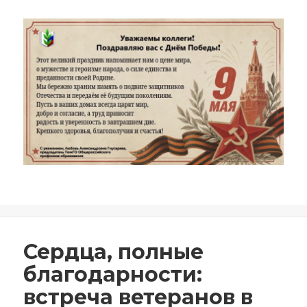
Опубликовано
Автор
08.05.2026
redactor
Сердца, полные
благодарности:
встреча ветеранов в