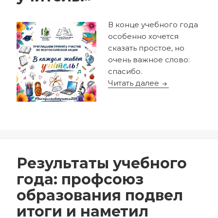
В конце учебного года
особенно хочется
сказать простое, но
очень важное слово:
спасибо.
Стартует Всер
Читать далее
Опубликовано
Автор
28.05.2026
redactor
Результаты учебного
года: профсоюз
образования подвел
итоги и наметил