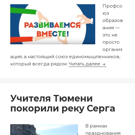
Профсо
юз
образов
ания —
это не
просто
организ
ация, а настоящий союз единомышленников,
Развиваемся 
который всегда рядом.
Читать далее
Опубликовано
Автор
25.05.2026
redactor
Учителя Тюмени
покорили реку Серга
В рамках
празднования