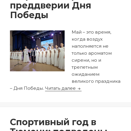
преддверии Дня
Победы
Май – это время,
когда воздух
наполняется не
только ароматом
сирени, но и
трепетным
ожиданием
великого праздника
Сердца, полные благо
– Дня Победы.
Читать далее
Опубликовано
Автор
06.05.2026
redactor
Спортивный год в