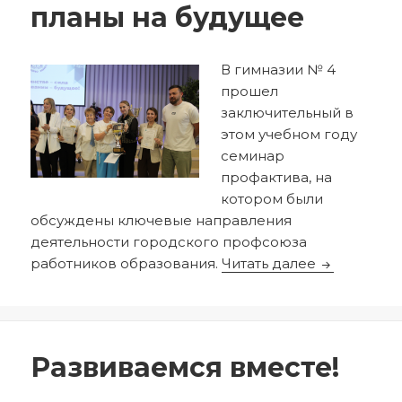
планы на будущее
В гимназии № 4
прошел
заключительный в
этом учебном году
семинар
профактива, на
котором были
обсуждены ключевые направления
деятельности городского профсоюза
Результаты
работников образования.
Читать далее
Опубликовано
Автор
25.05.2026
redactor
Развиваемся вместе!