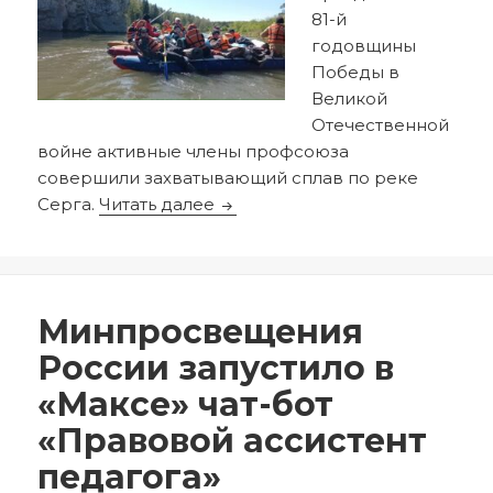
81-й
годовщины
Победы в
Великой
Отечественной
войне активные члены профсоюза
совершили захватывающий сплав по реке
Учителя Тюмени покорили рек
Серга.
Читать далее
Опубликовано
Автор
19.05.2026
redactor
Минпросвещения
России запустило в
«Максе» чат-бот
«Правовой ассистент
педагога»