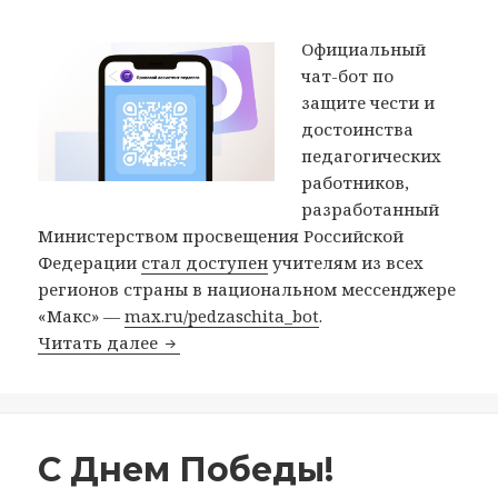
Официальный
чат-бот по
защите чести и
достоинства
педагогических
работников,
разработанный
Министерством просвещения Российской
Федерации
стал доступен
учителям из всех
регионов страны в национальном мессенджере
«Макс» —
max.ru/pedzaschita_bot
.
Минпросвещения России запустило в «
Читать далее
Опубликовано
Автор
12.05.2026
redactor
С Днем Победы!