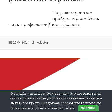
Под таким девизом
пройдет первомайская
«Достойный труд 
акция профсоюзов.
Читать далее
Опубликовано
Автор
25.04.2024
redactor
Наш сайт использует cookie-записи. Это позволяет нам
анализировать взаимодействие посетителей с сайтом и
делать его лучше. Продолжая пользоваться сайтом, вы
соглашаетесь с использованием cookie.
ХОРОШО