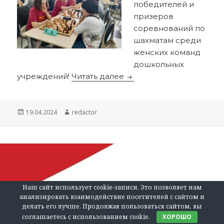
победителей и
призеров
соревнований по
шахматам среди
женских команд
дошкольных
Выбраны лучшие шахма
учреждений!
Читать далее
Опубликовано
Автор
19.04.2024
redactor
Наш сайт использует cookie-записи. Это позволяет нам
анализировать взаимодействие посетителей с сайтом и
делать его лучше. Продолжая пользоваться сайтом, вы
соглашаетесь с использованием cookie.
ХОРОШО