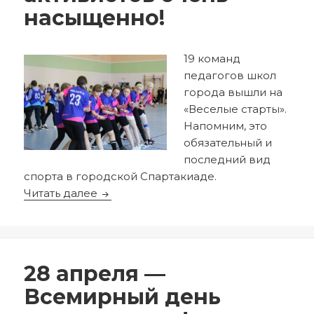
насыщенно!
19 команд
педагогов школ
города вышли на
«Веселые старты».
Напомним, это
обязательный и
последний вид
спорта в городской Спартакиаде.
Как прошли ваши выходные? У профс
Читать далее
Опубликовано
Автор
22.04.2024
redactor
28 апреля —
Всемирный день