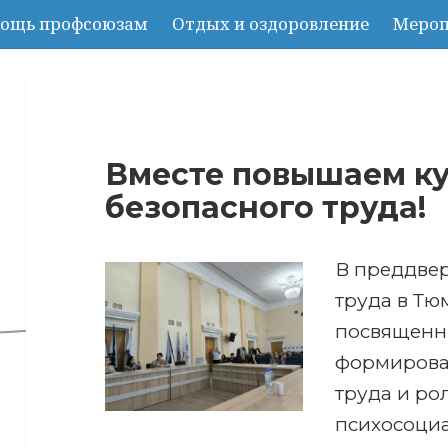
ощь профсоюзам
Отдых и оздоровление
Мероп
Вместе повышаем ку
безопасного труда!
В преддве
труда в Тю
посвященн
формирова
труда и ро
психосоци