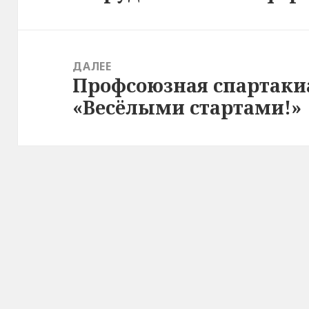
ДАЛЕЕ
Профсоюзная спартаки
Следующая
«Весёлыми стартами!»
запись: