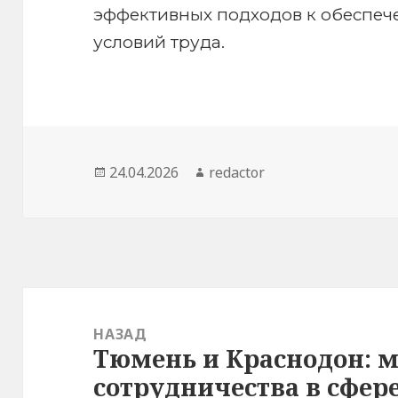
эффективных подходов к обеспеч
условий труда.
Опубликовано
Автор
24.04.2026
redactor
Навигация
по
НАЗАД
Тюмень и Краснодон: 
Предыдущая
записям
сотрудничества в сфер
запись: