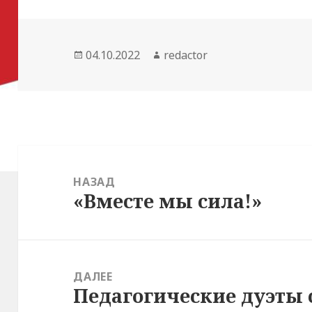
Опубликовано
Автор
04.10.2022
redactor
Навигация
по
НАЗАД
«Вместе мы сила!»
Предыдущая
записям
запись:
ДАЛЕЕ
Педагогические дуэты 
Следующая