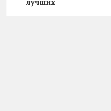
лучших
запись: