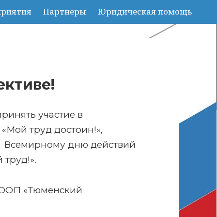
риятия
Партнеры
Юридическая помощь
ективе!
ринять участие в
«Мой труд достоин!»,
 Всемирному дню действий
 труд!».
МООП «Тюменский