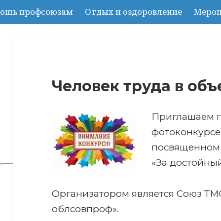
ощь профсоюзам
Отдых и оздоровление
Мероп
Человек труда в объ
Приглашаем п
фотоконкурсе 
посвященном
«За достойный
Организатором является Союз Т
облсовпроф».