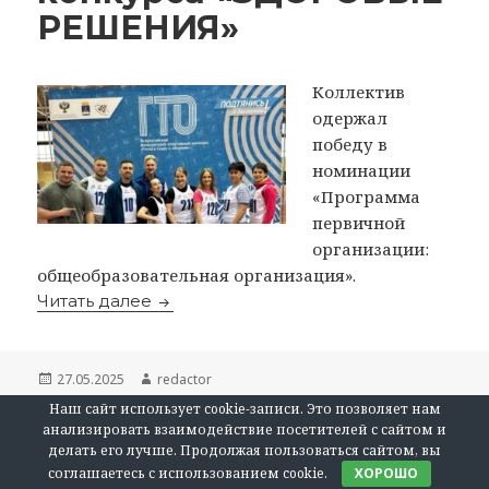
РЕШЕНИЯ»
Коллектив
одержал
победу в
номинации
«Программа
первичной
организации:
общеобразовательная организация».
Тюменская школа № 92 стала побед
Читать далее
Опубликовано
Автор
27.05.2025
redactor
Наш сайт использует cookie-записи. Это позволяет нам
анализировать взаимодействие посетителей с сайтом и
делать его лучше. Продолжая пользоваться сайтом, вы
соглашаетесь с использованием cookie.
ХОРОШО