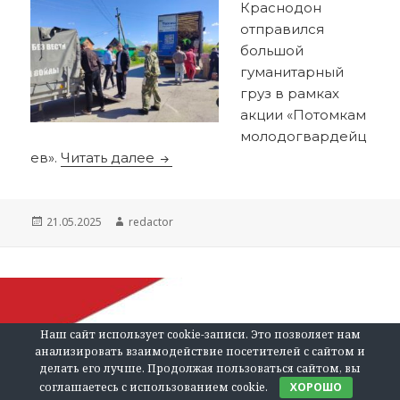
Краснодон
отправился
большой
гуманитарный
груз в рамках
акции «Потомкам
молодогвардейц
«Потомкам молодогвардейцев»
ев».
Читать далее
Опубликовано
Автор
21.05.2025
redactor
Наш сайт использует cookie-записи. Это позволяет нам
анализировать взаимодействие посетителей с сайтом и
делать его лучше. Продолжая пользоваться сайтом, вы
соглашаетесь с использованием cookie.
ХОРОШО