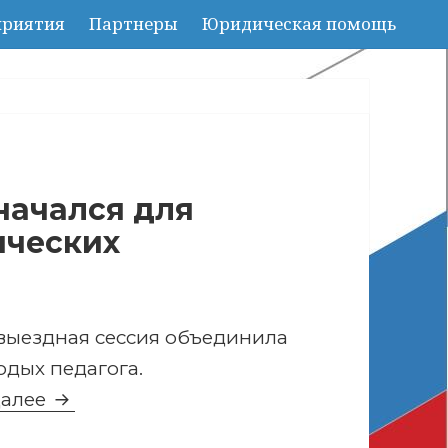
риятия
Партнеры
Юридическая помощь
начался для
ических
выездная сессия объединила
одых педагога.
Новый учебный год начался для Факуль
далее