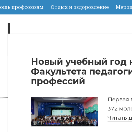
ощь профсоюзам
Отдых и оздоровление
Мероп
День:
15.10.2024
Новый учебный год 
Факультета педагог
профессий
Первая 
372 мол
Читать 