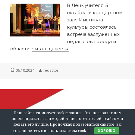
В День учителя, 5
октября, в концертном
зале Института
культуры состоялась
встреча заслуженных
педагогов города и
Великие учителя воспитываю
области.
Читать далее
Опубликовано
Автор
06.10.2024
redactor
Наш сайт использует cookie-записи. Это позволяет нам
анализировать взаимодействие посетителей с сайтом и
делать его лучше. Продолжая пользоваться сайтом, вы
соглашаетесь с использованием cookie.
ХОРОШО