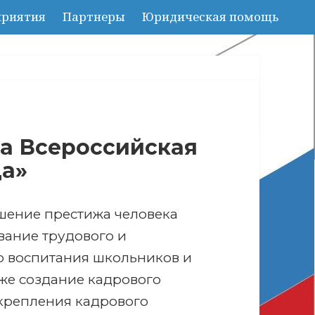
риятия
Партнеры
Юридическая помощь
ла Всероссийская
да»
шение престижа человека
вание трудового и
о воспитания школьников и
кже создание кадрового
укрепления кадрового