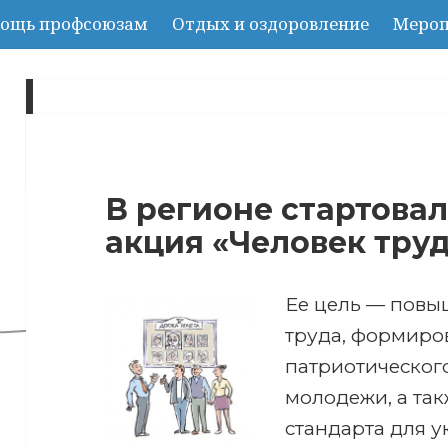
ощь профсоюзам
Отдых и оздоровление
Мероп
День:
27.05.2024
В регионе стартова
акция «Человек тру
Ее цель — повы
труда, формиро
патриотическог
молодежи, а та
стандарта для 