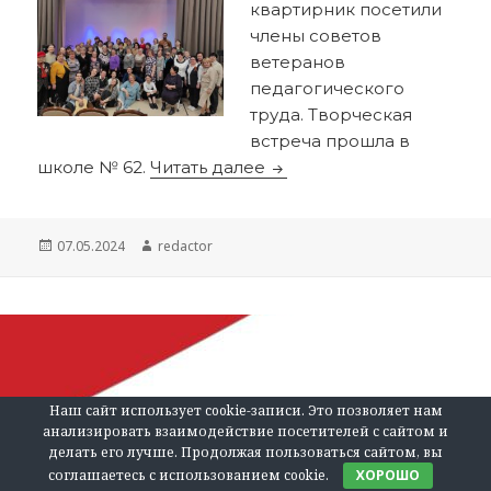
квартирник посетили
члены советов
ветеранов
педагогического
труда. Творческая
встреча прошла в
Творческая встреча вет
школе № 62.
Читать далее
Опубликовано
Автор
07.05.2024
redactor
Наш сайт использует cookie-записи. Это позволяет нам
анализировать взаимодействие посетителей с сайтом и
делать его лучше. Продолжая пользоваться сайтом, вы
соглашаетесь с использованием cookie.
ХОРОШО