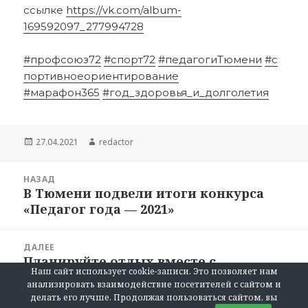
ссылке
https://vk.com/album-
169592097_277994728
#профсоюз72
#спорт72
#педагогиТюмени
#с
портивноеориентирование
#марафон365
#год_здоровья_и_долголетия
Опубликовано
Автор
27.04.2021
redactor
Навигация
НАЗАД
по
В Тюмени подвели итоги конкурса
Предыдущая
записям
«Педагог года — 2021»
запись:
ДАЛЕЕ
Планируйте отдых вместе с
Следующая
Наш сайт использует cookie-записи. Это позволяет нам
профсоюзом!
запись:
анализировать взаимодействие посетителей с сайтом и
делать его лучше. Продолжая пользоваться сайтом, вы