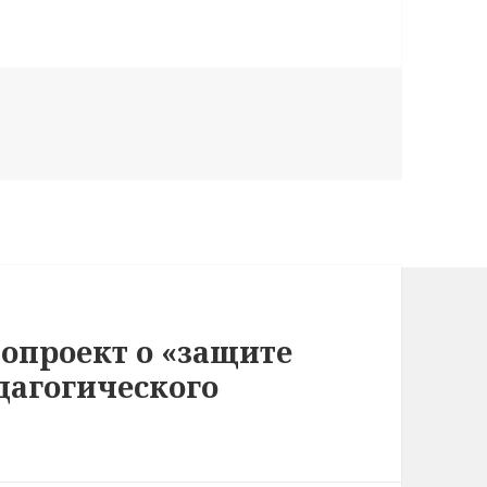
нопроект о «защите
дагогического