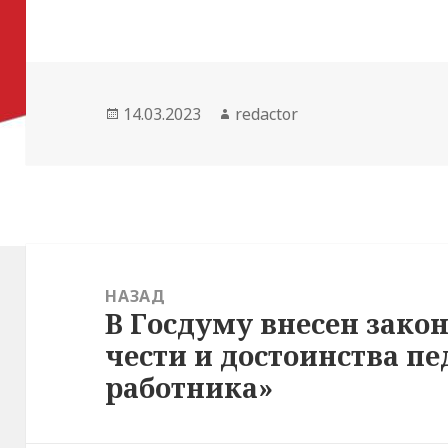
Опубликовано
Автор
14.03.2023
redactor
Навигация
по
НАЗАД
В Госдуму внесен зако
Предыдущая
записям
чести и достоинства пе
запись:
работника»