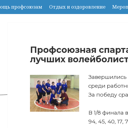
ощь профсоюзам
Отдых и оздоровление
Мероп
Профсоюзная спарт
лучших волейболис
Завершились 
среди работн
За победу ср
В 1/8 финала
94, 45, 40, 17, 7