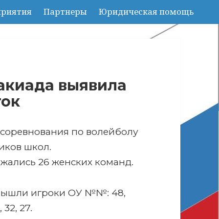
риятия
Партнеры
Юридическая помощь
акиада выявила
ток
соревнования по волейболу
иков школ.
ажались 26 женских команд.
 вышли игроки ОУ №№: 48,
, 32, 27.