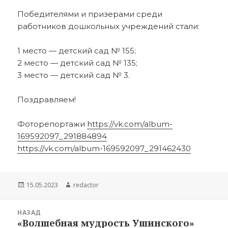
Победителями и призерами среди
работников дошкольных учреждений стали:
1 место — детский сад № 155;
2 место — детский сад № 135;
3 место — детский сад № 3.
Поздравляем!
Фоторепортажи
https://vk.com/album-
169592097_291884894
https://vk.com/album-169592097_291462430
Опубликовано
Автор
15.05.2023
redactor
Навигация
НАЗАД
по
«Волшебная мудрость Ушинского»
Предыдущая