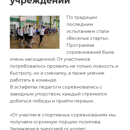
учреждений
По традиции
последним
испытанием стали
«Веселые старты».
Программа
соревнований была
очень насыщенной. От участников
потребовалось проявить не только ловкость и
быстроту, но и смекалку, а также умение
работать в команде.
В эстафетах педагоги соревновались с
завидным упорством, каждый стремился
добиться победы и прийти первым.
«От участия в спортивных соревнованиях мы
получаем огромную порцию позитива.
Заряжаемся энергией от коллег,