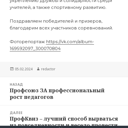
укреплению дружбы и солидарности среди
учителей, а также спортивному развитию.
Поздравляем победителей и призеров,
благодарим всех участников соревнований.
Фоторепортаж
https://vk.com/album-
169592097_300070804
Опубликовано
Автор
05.02.2024
redactor
Навигация
НАЗАД
по
Профсоюз ЗА профессиональный
Предыдущая
записям
рост педагогов
запись:
ДАЛЕЕ
ПрофКвиз – лучший способ вырваться
Следующая
из повседневности и весело провести
запись: