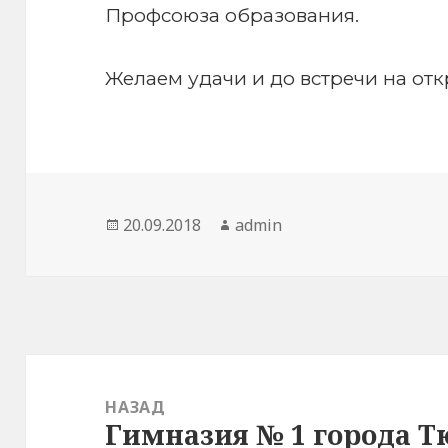
Профсоюза образования.
Желаем удачи и до встречи на от
Опубликовано
Автор
20.09.2018
admin
Навигация
по
НАЗАД
Гимназия № 1 города 
Предыдущая
записям