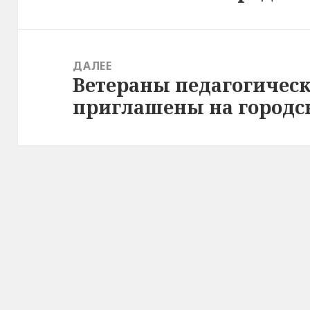
запись:
ДАЛЕЕ
Ветераны педагогическ
Следующая
приглашены на городск
запись: