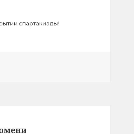
крытии спартакиады!
Тюмени