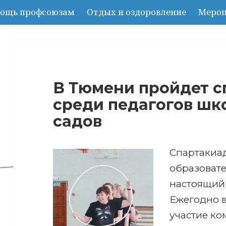
ощь профсоюзам
Отдых и оздоровление
Мероп
В Тюмени пройдет с
среди педагогов шк
садов
Спартакиа
образоват
настоящий
Ежегодно 
участие ко