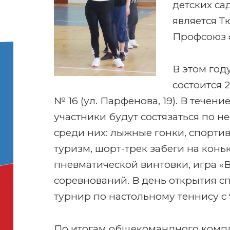
детских са
является 
Профсоюз 
В этом год
состоится 2
№ 16 (ул. Парфенова, 19). В течени
участники будут состязаться по н
среди них: лыжные гонки, спорти
туризм, шорт-трек забеги на коньк
пневматической винтовки, игра «В
соревнований. В день открытия 
турнир по настольному теннису с 9
По итогам общекомандного компл