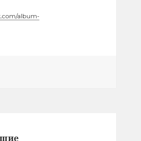
vk.com/album-
чшие