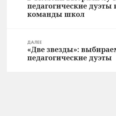
педагогические дуэты 
запись:
команды школ
ДАЛЕЕ
«Две звезды»: выбира
Следующая
педагогические дуэты
запись: