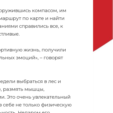
ооружившись компасом, им
маршрут по карте и найти
аниями справились все, к
стливые.
ортивную жизнь, получили
льных эмоций», – говорят
едели выбраться в лес и
е, размять мышцы,
. Это очень увлекательный
в себе не только физическую
ьность. Недаром его