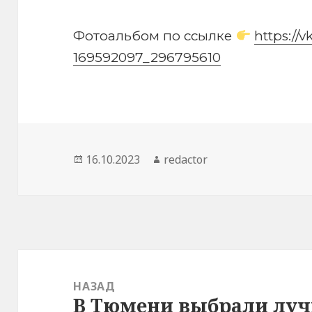
Фотоальбом по ссылке
https://
169592097_296795610
Опубликовано
Автор
16.10.2023
redactor
Навигация
по
НАЗАД
В Тюмени выбрали лу
Предыдущая
записям