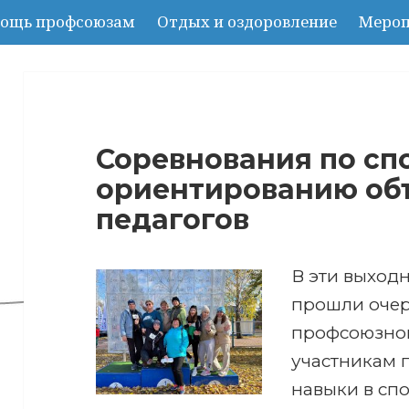
ощь профсоюзам
Отдых и оздоровление
Мероп
Соревнования по сп
ориентированию об
педагогов
В эти выход
прошли очер
профсоюзной
участникам 
навыки в сп