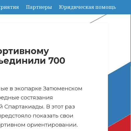
риятия
Партнеры
Юридическая помощь
ортивному
ъединили 700
ные в экопарке Затюменском
едные состязания
 Спартакиады. В этот раз
предстояло показать свои
ортивном ориентировании.