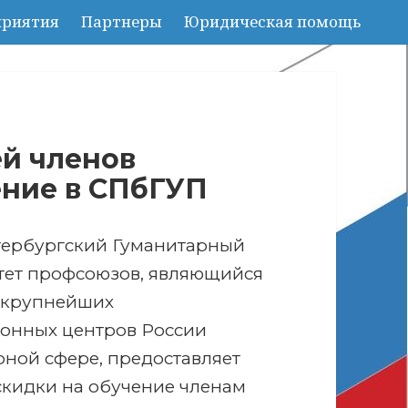
риятия
Партнеры
Юридическая помощь
ей членов
ние в СПбГУП
тербургский Гуманитарный
тет профсоюзов, являющийся
 крупнейших
онных центров России
рной сфере, предоставляет
скидки на обучение членам