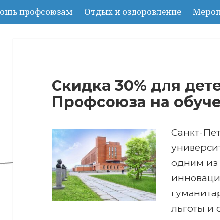
ощь профсоюзам
Отдых и оздоровление
Мероп
Скидка 30% для дет
Профсоюза на обуче
Санкт-Пе
универси
одним из
инноваци
гуманита
льготы и 