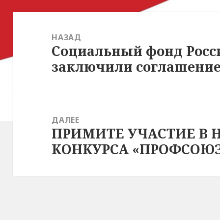
Навигация
по
НАЗАД
Социальный фонд Росс
Предыдущая
записям
заключили соглашение
запись:
ДАЛЕЕ
ПРИМИТЕ УЧАСТИЕ В 
Следующая
КОНКУРСА «ПРОФСОЮ
запись: