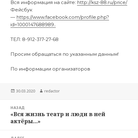
Вся информация на сайте:
http://ksz-88.ru/price/
Фейсбук
—
https://www.facebook.com/profile.php?
id=1000147688989..
ТЕЛ: 8-912-317-27-68
Просим обращаться по указанным данным!
По информации организаторов
Опубликовано
Автор
30.03.2020
redactor
Навигация
НАЗАД
по
«Вся жизнь театр и люди в ней
Предыдущая
записям
актёры…»
запись: