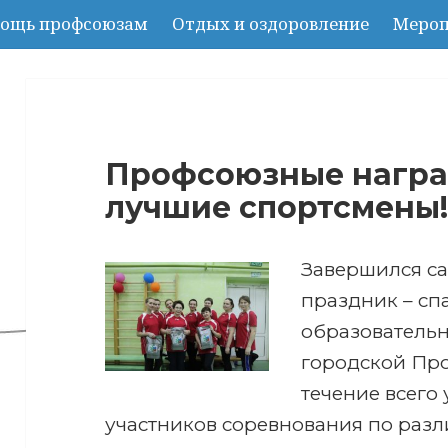
ощь профсоюзам
Отдых и оздоровление
Мероп
Профсоюзные награ
лучшие спортсмены
Завершился с
праздник – сп
образователь
городской Пр
течение всего
участников соревнования по раз