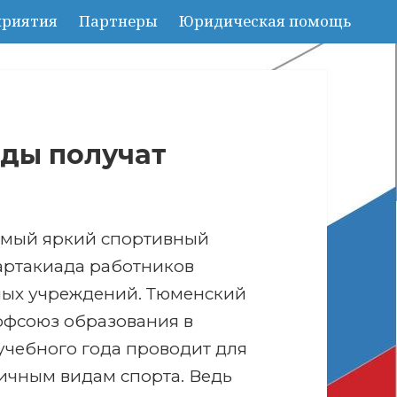
риятия
Партнеры
Юридическая помощь
ды получат
!
амый яркий спортивный
артакиада работников
ных учреждений. Тюменский
офсоюз образования в
 учебного года проводит для
личным видам спорта.
Ведь