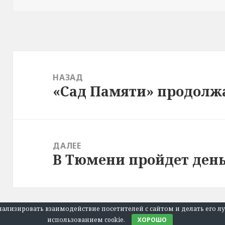
Навигация
по
НАЗАД
«Сад Памяти» продолж
Предыдущая
записям
запись:
ДАЛЕЕ
В Тюмени пройдет день
Следующая
запись:
анализировать взаимодействие посетителей с сайтом и делать его л
использованием cookie.
ХОРОШО