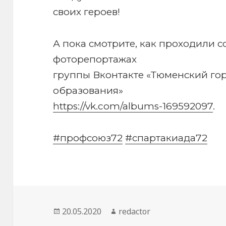
своих героев!
А пока смотрите, как проходили 
фоторепортажах
группы Вконтакте «Тюменский го
образования»
https://vk.com/albums-169592097
.
#профсоюз72
#спартакиада72
Опубликовано
Автор
20.05.2020
redactor