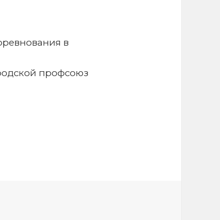
соревнования в
родской профсоюз