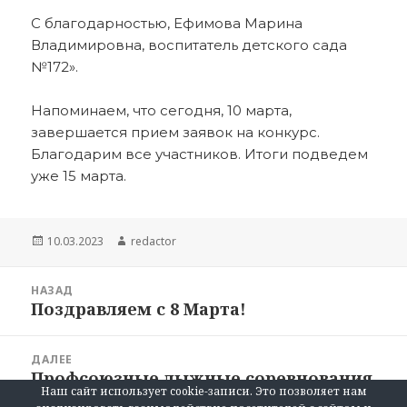
С благодарностью, Ефимова Марина
Владимировна, воспитатель детского сада
№172».
Напоминаем, что сегодня, 10 марта,
завершается прием заявок на конкурс.
Благодарим все участников. Итоги подведем
уже 15 марта.
Опубликовано
Автор
10.03.2023
redactor
Навигация
НАЗАД
по
Поздравляем с 8 Марта!
Предыдущая
записям
запись:
ДАЛЕЕ
Профсоюзные лыжные соревнования
Следующая
Наш сайт использует cookie-записи. Это позволяет нам
вдохновляют и заряжают!
запись: