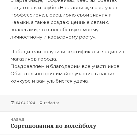
спартакиаде, профквизах, квестах, советах
педагогов и клубе «Наставник», я расту как
профессионал, расширяю свои знания и
навыки, а также создаю ценные связи с
коллегами, что способствует моему
личностному и карьерному росту».
Победители получили сертификаты в один из
магазинов города.
Поздравляем и благодарим все участников.
Обязательно принимайте участие в наших
конкурс и вам улыбнется удача.
Опубликовано
Автор
04.04.2024
redactor
Навигация
НАЗАД
по
Соревнования по волейболу
Предыдущая
записям
запись: