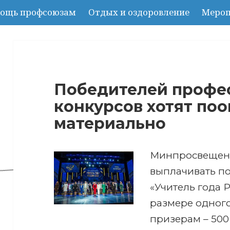
ощь профсоюзам
Отдых и оздоровление
Мероп
Победителей профе
конкурсов хотят по
материально
Минпросвещени
выплачивать п
«Учитель года 
размере одного
призерам – 500