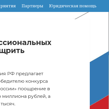
риятия
Партнеры
Юридическая помощь
ссиональных
ощрить
я РФ предлагает
обедителю конкурса
России» поощрение в
 миллиона рублей, а
 тысяч.