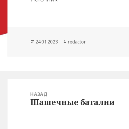
Опубликовано
Автор
24.01.2023
redactor
Навигация
по
НАЗАД
Шашечные баталии
Предыдущая
записям
запись: