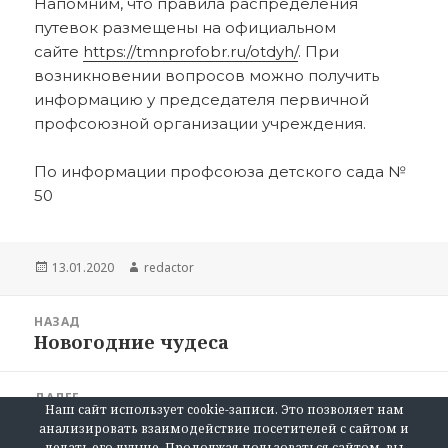
Напомним, что правила распределения
путевок размещены на официальном
сайте
https://tmnprofobr.ru/otdyh/
. При
возникновении вопросов можно получить
информацию у председателя первичной
профсоюзной организации учреждения.
По информации профсоюза детского сада №
50
Опубликовано
Автор
13.01.2020
redactor
Навигация
НАЗАД
по
Новогодние чудеса
Предыдущая
записям
запись:
ДАЛЕЕ
Наш сайт использует cookie-записи. Это позволяет нам
Педагоги вновь будут танцевать!
Следующая
анализировать взаимодействие посетителей с сайтом и
запись:
делать его лучше. Продолжая пользоваться сайтом, вы