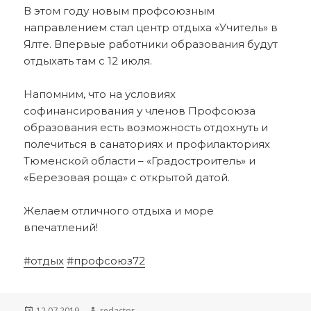
В этом году новым профсоюзным
направлением стал центр отдыха «Учитель» в
Ялте. Впервые работники образования будут
отдыхать там с 12 июля.
Напомним, что на условиях
софинансирования у членов Профсоюза
образования есть возможность отдохнуть и
полечиться в санаториях и профилакториях
Тюменской области – «Градостроитель» и
«Березовая роща» с открытой датой.
Желаем отличного отдыха и море
впечатлений!
#отдых
#профсоюз72
Опубликовано
Автор
12.07.2019
redactor