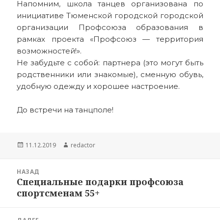
Напомним, школа танцев организована по
инициативе Тюменской городской городской
организации Профсоюза образования в
рамках проекта «Профсоюз — территория
возможностей!».
Не забудьте с собой: партнера (это могут быть
родственники или знакомые), сменную обувь,
удобную одежду и хорошее настроение.
До встречи на танцполе!
Опубликовано
Автор
11.12.2019
redactor
Навигация
НАЗАД
по
Специальные подарки профсоюза
Предыдущая
записям
спортсменам 55+
запись: