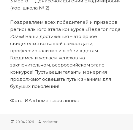
3 место — Денисенок Евгений Владимирович
(кор. школа № 2).
Поздравляем всех победителей и призеров
регионального этапа конкурса «Педагог года
2026»! Ваши достижения – это яркое
свидетельство вашей самоотдачи,
профессионализма и любви к детям.
Гордимся и желаем успехов на
заключительном, всероссийском этапе
конкурса! Пусть ваши таланты и энергия
продолжают освещать путь к знаниям для
будущих поколений!
Фото: ИА «Тюменская линия»
Опубликовано
Автор
20.04.2026
redactor