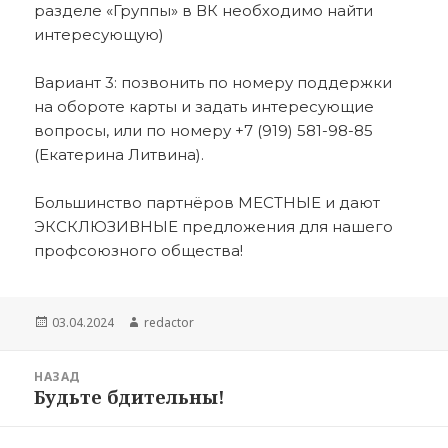
разделе «Группы» в ВК необходимо найти
интересующую)
Вариант 3: позвонить по номеру поддержки
на обороте карты и задать интересующие
вопросы, или по номеру +7 (919) 581-98-85
(Екатерина Литвина).
Большинство партнёров МЕСТНЫЕ и дают
ЭКСКЛЮЗИВНЫЕ предложения для нашего
профсоюзного общества!
Опубликовано
Автор
03.04.2024
redactor
Навигация
НАЗАД
по
Будьте бдительны!
Предыдущая
записям
запись: