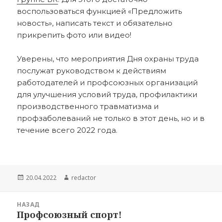
воспользоваться функцией «Предложить
новость», написать текст и обязательно
прикрепить фото или видео!
Уверены, что мероприятия Дня охраны труда
послужат руководством к действиям
работодателей и профсоюзных организаций
для улучшения условий труда, профилактики
производственного травматизма и
профзаболеваний не только в этот день, но и в
течение всего 2022 года.
Опубликовано
Автор
20.04.2022
redactor
Навигация
НАЗАД
по
Профсоюзный спорт!
Предыдущая
записям