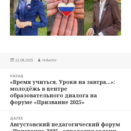
Опубликовано
Автор
22.08.2025
redactor
Навигация
НАЗАД
по
«Время учиться. Уроки на завтра…»:
Предыдущая
записям
молодёжь в центре
запись:
образовательного диалога на
форуме «Призвание 2025»
ДАЛЕЕ
Августовский педагогический форум
Следующая