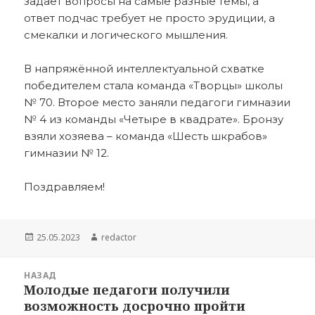
задает вопросы на самые разные темы, а
ответ подчас требует не просто эрудиции, а
смекалки и логического мышления.
В напряжённой интеллектуальной схватке
победителем стала команда «Творцы» школы
№ 70. Второе место заняли педагоги гимназии
№ 4 из команды «Четыре в квадрате». Бронзу
взяли хозяева – команда «Шесть шкрабов»
гимназии № 12.
Поздравляем!
Опубликовано
Автор
25.05.2023
redactor
Навигация
НАЗАД
по
Молодые педагоги получили
Предыдущая
записям
возможность досрочно пройти
запись: