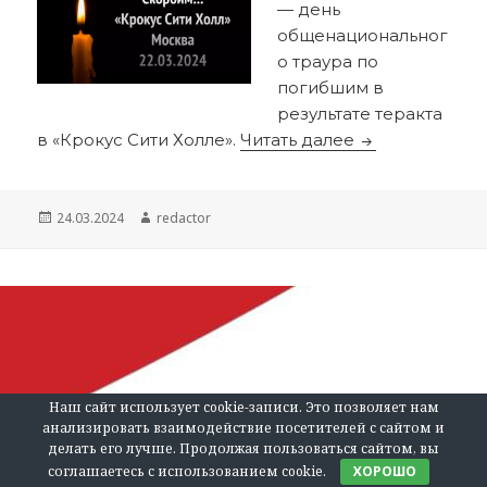
— день
общенациональног
о траура по
погибшим в
результате теракта
Скорбим со в
в «Крокус Сити Холле».
Читать далее
Опубликовано
Автор
24.03.2024
redactor
Наш сайт использует cookie-записи. Это позволяет нам
анализировать взаимодействие посетителей с сайтом и
делать его лучше. Продолжая пользоваться сайтом, вы
соглашаетесь с использованием cookie.
ХОРОШО