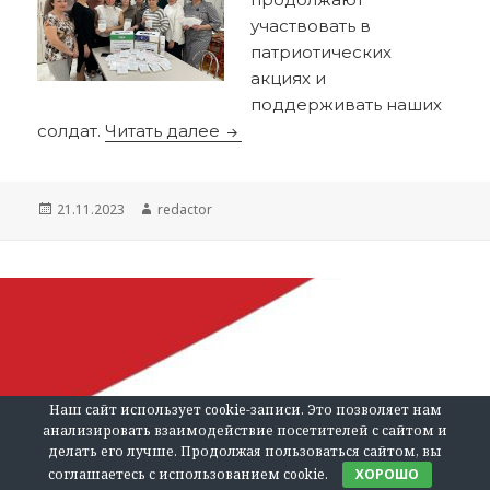
участвовать в
патриотических
акциях и
поддерживать наших
Своих не бросаем!
солдат.
Читать далее
Опубликовано
Автор
21.11.2023
redactor
Наш сайт использует cookie-записи. Это позволяет нам
анализировать взаимодействие посетителей с сайтом и
делать его лучше. Продолжая пользоваться сайтом, вы
соглашаетесь с использованием cookie.
ХОРОШО